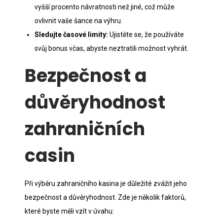
vyšší procento návratnosti než jiné, což může
ovlivnit vaše šance na výhru.
Sledujte časové limity:
Ujistěte se, že používáte
svůj bonus včas, abyste neztratili možnost vyhrát.
Bezpečnost a
důvěryhodnost
zahraničních
casin
Při výběru zahraničního kasina je důležité zvážit jeho
bezpečnost a důvěryhodnost. Zde je několik faktorů,
které byste měli vzít v úvahu: