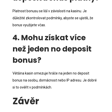
Platnost bonusu se liší v závislosti na kasinu. Je
důležité zkontrolovat podmínky, abyste se ujistili, že
bonus využijete včas.
4. Mohu získat více
než jeden no deposit
bonus?
Většina kasin omezuje hráče na jeden no deposit
bonus na osobu, domácnost nebo IP adresu. Je dobré
si to ověřit v podmínkách.
Závěr