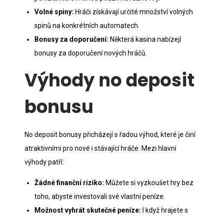
Volné spiny:
Hráči získávají určité množství volných
spinů na konkrétních automatech.
Bonusy za doporučení:
Některá kasina nabízejí
bonusy za doporučení nových hráčů.
Výhody no deposit
bonusu
No deposit bonusy přicházejí s řadou výhod, které je činí
atraktivními pro nové i stávající hráče. Mezi hlavní
výhody patří:
Žádné finanční riziko:
Můžete si vyzkoušet hry bez
toho, abyste investovali své vlastní peníze.
Možnost vyhrát skutečné peníze:
I když hrajete s