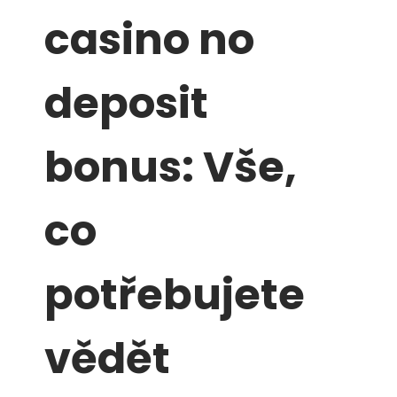
casino no
deposit
bonus: Vše,
co
potřebujete
vědět