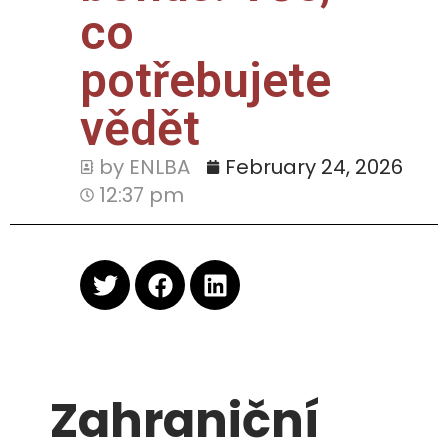
co
potřebujete
vědět
by ENLBA
February 24, 2026
12:37 pm
Zahraniční