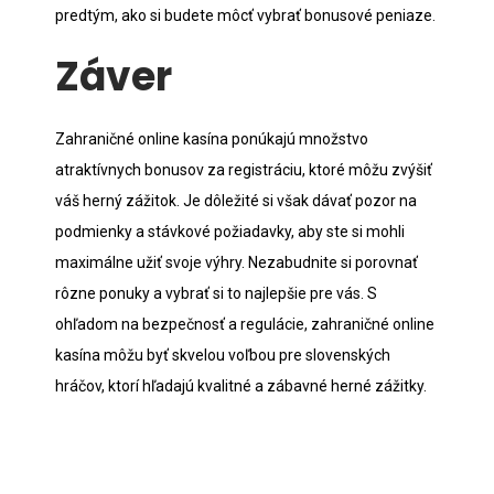
predtým, ako si budete môcť vybrať bonusové peniaze.
Záver
Zahraničné online kasína ponúkajú množstvo
atraktívnych bonusov za registráciu, ktoré môžu zvýšiť
váš herný zážitok. Je dôležité si však dávať pozor na
podmienky a stávkové požiadavky, aby ste si mohli
maximálne užiť svoje výhry. Nezabudnite si porovnať
rôzne ponuky a vybrať si to najlepšie pre vás. S
ohľadom na bezpečnosť a regulácie, zahraničné online
kasína môžu byť skvelou voľbou pre slovenských
hráčov, ktorí hľadajú kvalitné a zábavné herné zážitky.