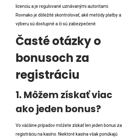
licenciu a je regulované uznávanými autoritami.
Rovnako je dôležité skontrolovať, aké metódy platby a
výberu sú dostupné a či sú zabezpečené.
Časté otázky o
bonusoch za
registráciu
1. Môžem získať viac
ako jeden bonus?
Vo väčšine prípadov môžete získať len jeden bonus za
registráciu na kasíno. Niektoré kasína však ponúkajú