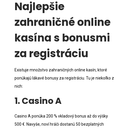
Najlepšie
zahraničné online
kasína s bonusmi
za registráciu
Existuje množstvo zahraničných online kasín, ktoré
ponúkajú lákavé bonusy za registráciu. Tu je niekoľko z
nich:
1. Casino A
Casino A ponúka 200 % vkladový bonus až do výšky
500 €. Navyše, noví hráči dostanú 50 bezplatných