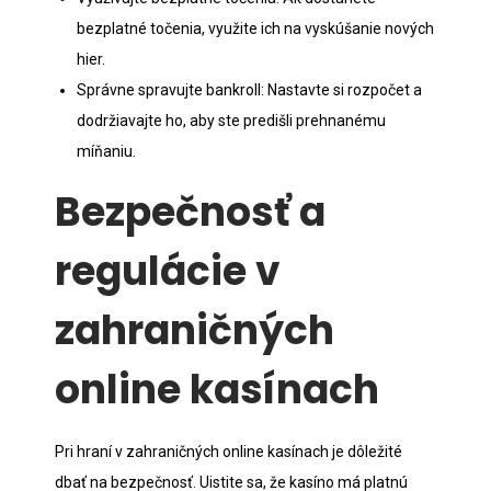
bezplatné točenia, využite ich na vyskúšanie nových
hier.
Správne spravujte bankroll: Nastavte si rozpočet a
dodržiavajte ho, aby ste predišli prehnanému
míňaniu.
Bezpečnosť a
regulácie v
zahraničných
online kasínach
Pri hraní v zahraničných online kasínach je dôležité
dbať na bezpečnosť. Uistite sa, že kasíno má platnú