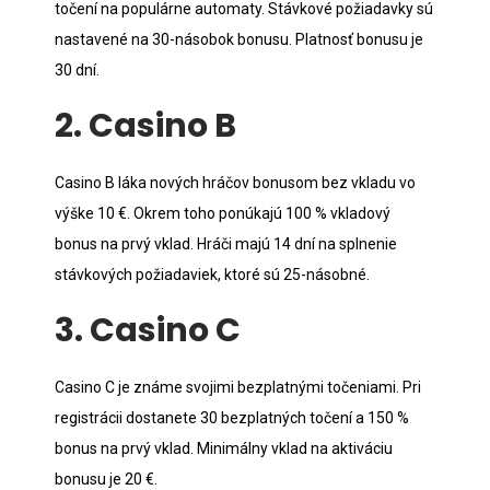
točení na populárne automaty. Stávkové požiadavky sú
nastavené na 30-násobok bonusu. Platnosť bonusu je
30 dní.
2. Casino B
Casino B láka nových hráčov bonusom bez vkladu vo
výške 10 €. Okrem toho ponúkajú 100 % vkladový
bonus na prvý vklad. Hráči majú 14 dní na splnenie
stávkových požiadaviek, ktoré sú 25-násobné.
3. Casino C
Casino C je známe svojimi bezplatnými točeniami. Pri
registrácii dostanete 30 bezplatných točení a 150 %
bonus na prvý vklad. Minimálny vklad na aktiváciu
bonusu je 20 €.