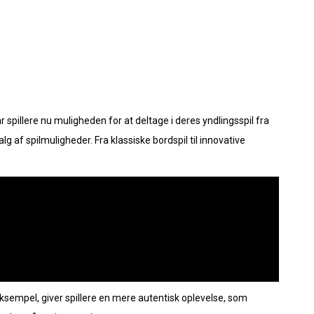
r spillere nu muligheden for at deltage i deres yndlingsspil fra
 af spilmuligheder. Fra klassiske bordspil til innovative
 eksempel, giver spillere en mere autentisk oplevelse, som