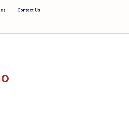
ces
Contact Us
no