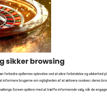
g sikker browsing
n forbedre spillernes oplevelse ved at sikre forbindelse og sikkerhed 
informere brugerne om vigtigheden af at aktivere cookies i deres browse
llenge Screen spillere med at træffe informerede valg, når de engagerer s