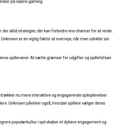
tænker på casino gaming.
r der altid strategier, der kan forbedre ens chancer for at vinde.
r. Unknown er en vigtig faktor at overveje, når man udvikler sin
deres spillevaner. At sætte grænser for udgifter og spilletid kan
trækker nu mere interaktive og engagerende spiloplevelser.
pillere. Unknown påvirker også, hvordan spillere vælger deres
ntegrere populærkultur i spil skaber et dybere engagement og