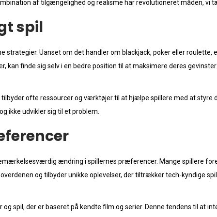
ombination af tilgængelighed og realisme har revolutioneret måden, vi 
gt spil
ne strategier. Uanset om det handler om blackjack, poker eller roulette, e
mer, kan finde sig selv i en bedre position til at maksimere deres gevinste
 tilbyder ofte ressourcer og værktøjer til at hjælpe spillere med at styre 
g ikke udvikler sig til et problem.
æferencer
mærkelsesværdig ændring i spillernes præferencer. Mange spillere fore
sinoverdenen og tilbyder unikke oplevelser, der tiltrækker tech-kyndige s
og spil, der er baseret på kendte film og serier. Denne tendens til at i