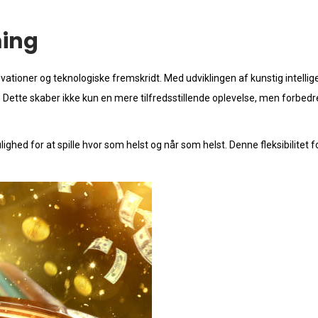
ming
ationer og teknologiske fremskridt. Med udviklingen af kunstig intellig
er. Dette skaber ikke kun en mere tilfredsstillende oplevelse, men forbe
ulighed for at spille hvor som helst og når som helst. Denne fleksibilitet