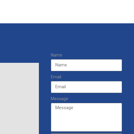
Name
Email
Message