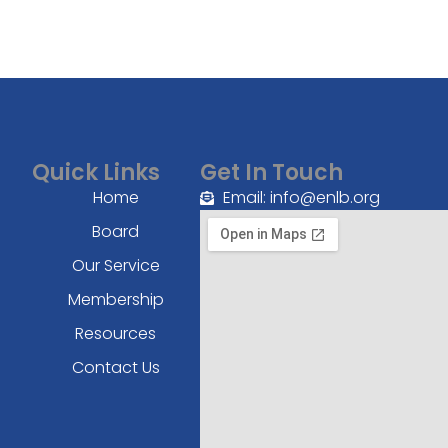
Quick Links
Get In Touch
Home
Email: info@enlb.org
Board
Our Service
Membership
Resources
Contact Us