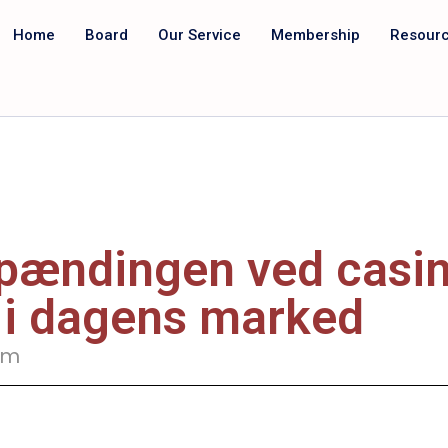
Home
Board
Our Service
Membership
Resour
spændingen ved casi
 i dagens marked
pm