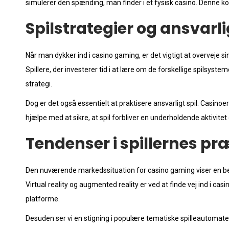
simulerer den spænding, man finder i et fysisk casino. Denne k
Spilstrategier og ansvarli
Når man dykker ind i casino gaming, er det vigtigt at overveje si
Spillere, der investerer tid i at lære om de forskellige spilsyste
strategi.
Dog er det også essentielt at praktisere ansvarligt spil. Casinoer
hjælpe med at sikre, at spil forbliver en underholdende aktivitet o
Tendenser i spillernes pr
Den nuværende markedssituation for casino gaming viser en be
Virtual reality og augmented reality er ved at finde vej ind i ca
platforme.
Desuden ser vi en stigning i populære tematiske spilleautomater 