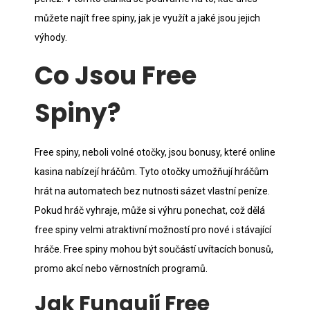
můžete najít free spiny, jak je využít a jaké jsou jejich
výhody.
Co Jsou Free
Spiny?
Free spiny, neboli volné otočky, jsou bonusy, které online
kasina nabízejí hráčům. Tyto otočky umožňují hráčům
hrát na automatech bez nutnosti sázet vlastní peníze.
Pokud hráč vyhraje, může si výhru ponechat, což dělá
free spiny velmi atraktivní možností pro nové i stávající
hráče. Free spiny mohou být součástí uvítacích bonusů,
promo akcí nebo věrnostních programů.
Jak Fungují Free