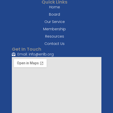
Quick Links
Home
Board
Our Service
Membership
Resources
Contact Us
Get In Touch
Email: info@enlb.org