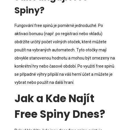
Spiny?
Fungování free spinů je poměrně jednoduché. Po
aktivaci bonusu (např. po registraci nebo vkladu)
obdržíte určitý počet volných otoček, které můžete
použít na vybraných automatech. Tyto otočky mají
obvykle stanovenou hodnotu a mohou být omezeny na
konkrétní hry nebo časové období. Po využití free spinů
se případné výhry připíší na váš herní účet a můžete je
vybrat nebo použít na další hraní.
Jak a Kde Najít
Free Spiny Dnes?