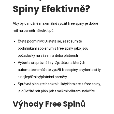
Spiny Efektivně?
Aby bylo možné maximálně využít free spiny, je dobré
mít na paměti několik tipů:
Čtěte podmínky: Ujistěte se, že rozumíte
podmínkám spojeným s free spiny, jako jsou
požadavky na sázení a doba platnosti.
Vyberte si správné hry: Zjistěte, na kterých
automatech můžete využít free spiny a vyberte si ty
s nejlepšími výplatními poměry.
Správně plánujte bankroll: I když hrajete s free spiny,
je důležité mít plán, jak s vašimi výhrami naložíte.
Výhody Free Spinů