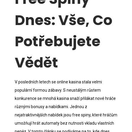
Dnes: Vše, Co
Potřebujete
Vědět
V posledních letech se online kasina stala velmi
populární formou zábavy. S neustálým růstem
konkurence se mnohá kasina snaží přilákat nové hráče
různými bonusy a nabídkami. Jednou z
nejatraktivnějších nabídek jsou free spiny, které hráčům
umožňují hrát automaty bez nutnosti vkladu vlastních
peněz. V tomto článku se podíváme na to, kde dnes