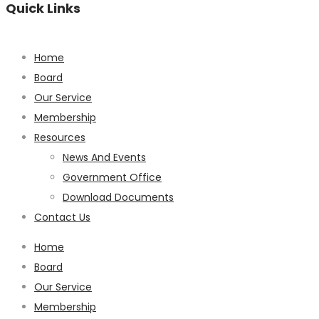
Quick Links
Home
Board
Our Service
Membership
Resources
News And Events
Government Office
Download Documents
Contact Us
Home
Board
Our Service
Membership