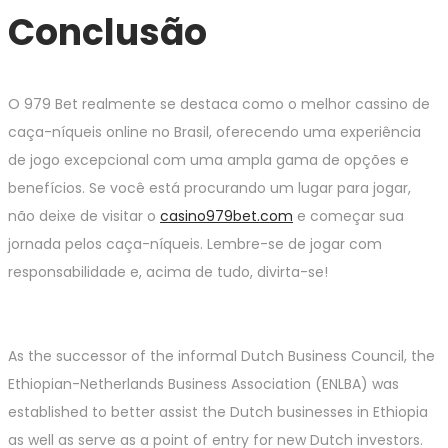
Conclusão
O 979 Bet realmente se destaca como o melhor cassino de
caça-níqueis online no Brasil, oferecendo uma experiência
de jogo excepcional com uma ampla gama de opções e
benefícios. Se você está procurando um lugar para jogar,
não deixe de visitar o
casino979bet.com
e começar sua
jornada pelos caça-níqueis. Lembre-se de jogar com
responsabilidade e, acima de tudo, divirta-se!
As the successor of the informal Dutch Business Council, the
Ethiopian-Netherlands Business Association (ENLBA) was
established to better assist the Dutch businesses in Ethiopia
as well as serve as a point of entry for new Dutch investors.