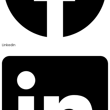
Linkedin