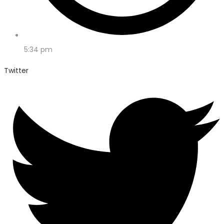
5:34 pm
Twitter