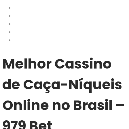
Melhor Cassino
de Caça-Níqueis
Online no Brasil –
979 Bet