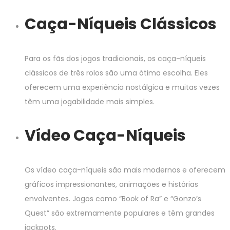
Caça-Níqueis Clássicos
Para os fãs dos jogos tradicionais, os caça-níqueis
clássicos de três rolos são uma ótima escolha. Eles
oferecem uma experiência nostálgica e muitas vezes
têm uma jogabilidade mais simples.
Vídeo Caça-Níqueis
Os vídeo caça-níqueis são mais modernos e oferecem
gráficos impressionantes, animações e histórias
envolventes. Jogos como “Book of Ra” e “Gonzo’s
Quest” são extremamente populares e têm grandes
jackpots.