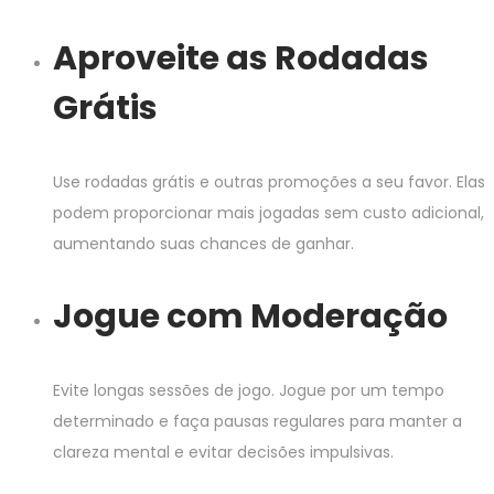
Aproveite as Rodadas
Grátis
Use rodadas grátis e outras promoções a seu favor. Elas
podem proporcionar mais jogadas sem custo adicional,
aumentando suas chances de ganhar.
Jogue com Moderação
Evite longas sessões de jogo. Jogue por um tempo
determinado e faça pausas regulares para manter a
clareza mental e evitar decisões impulsivas.