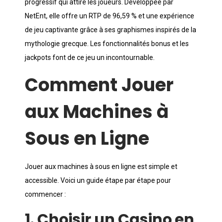
progressif qui attire les joueurs. Développée par
NetEnt, elle offre un RTP de 96,59 % et une expérience
de jeu captivante grâce à ses graphismes inspirés de la
mythologie grecque. Les fonctionnalités bonus et les
jackpots font de ce jeu un incontournable.
Comment Jouer
aux Machines à
Sous en Ligne
Jouer aux machines à sous en ligne est simple et
accessible. Voici un guide étape par étape pour
commencer :
1. Choisir un Casino en