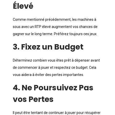
Élevé
Comme mentionné précédemment, les machines à
sous avec un RTP élevé augmentent vos chances de
gagner sur le long terme. Préférez toujours ces jeux.
3. Fixez un Budget
Déterminez combien vous êtes prêt à dépenser avant
de commencer à jouer et respectez ce budget. Cela
vous aidera à éviter des pertes importantes.
4. Ne Poursuivez Pas
vos Pertes
Il peut être tentant de continuer à jouer pour récupérer