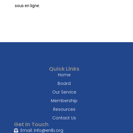
sous en ligne.
Quick Links
Home
Board
Our Service
Membership
Resources
Contact Us
Get In Touch
Email: info@enlb.org