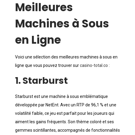
Meilleures
Machines à Sous
en Ligne
Voici une sélection des meilleures machines à sous en
ligne que vous pouvez trouver sur
casino-total.co
:
1. Starburst
Starburst est une machine à sous emblématique
développée par NetEnt. Avec un RTP de 96,1 % et une
volatilité faible, ce jeu est parfait pour les joueurs qui
aiment les gains fréquents. Son thème coloré et ses
gemmes scintillantes, accompagnés de fonctionnalités