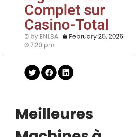
Complet sur
Casino-Total
by ENLBA
February 25, 2026
7:20 pm
Meilleures
Machines à