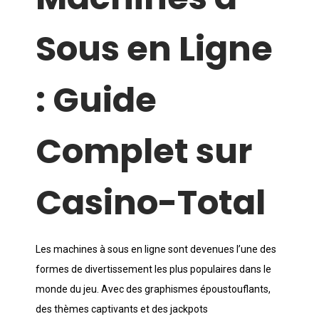
Sous en Ligne
: Guide
Complet sur
Casino-Total
Les machines à sous en ligne sont devenues l’une des
formes de divertissement les plus populaires dans le
monde du jeu. Avec des graphismes époustouflants,
des thèmes captivants et des jackpots