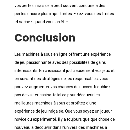
vos pertes, mais cela peut souvent conduire à des
pertes encore plus importantes. Fixez-vous des limites
et sachez quand vous arrêter.
Conclusion
Les machines à sous en ligne offrent une expérience
de jeu passionnante avec des possibilités de gains
intéressants. En choisissant judicieusement vos jeux et
en suivant des stratégies de jeu responsables, vous
pouvez augmenter vos chances de succès. N’oubliez
pas de visiter
casino-total.co
pour découvrir les
meilleures machines à sous et profitez d’une
expérience de jeu inégalée. Que vous soyez un joueur
novice ou expérimenté, il y a toujours quelque chose de
nouveau à découvrir dans l’univers des machines à