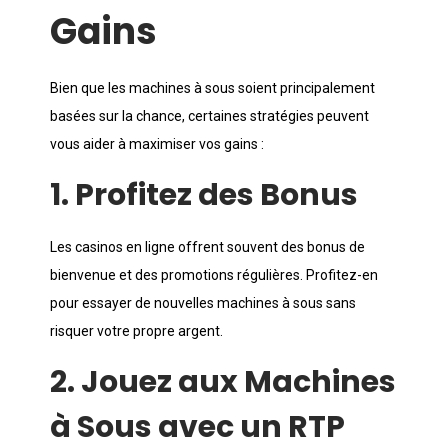
Gains
Bien que les machines à sous soient principalement
basées sur la chance, certaines stratégies peuvent
vous aider à maximiser vos gains :
1. Profitez des Bonus
Les casinos en ligne offrent souvent des bonus de
bienvenue et des promotions régulières. Profitez-en
pour essayer de nouvelles machines à sous sans
risquer votre propre argent.
2. Jouez aux Machines
à Sous avec un RTP