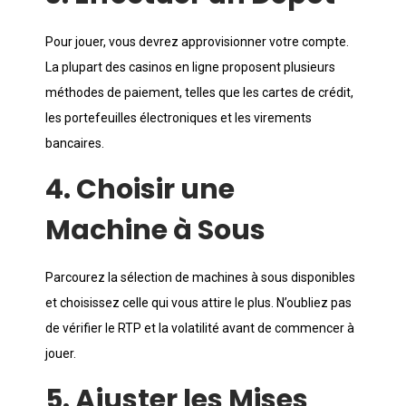
Pour jouer, vous devrez approvisionner votre compte.
La plupart des casinos en ligne proposent plusieurs
méthodes de paiement, telles que les cartes de crédit,
les portefeuilles électroniques et les virements
bancaires.
4. Choisir une
Machine à Sous
Parcourez la sélection de machines à sous disponibles
et choisissez celle qui vous attire le plus. N’oubliez pas
de vérifier le RTP et la volatilité avant de commencer à
jouer.
5. Ajuster les Mises