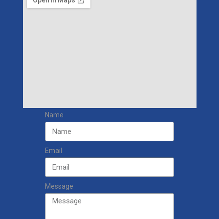
Name
Email
Message