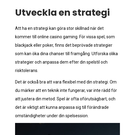
Utveckla en strategi
Att ha en strategi kan göra stor skillnad när det
kommer till online casino gaming. För vissa spel, som
blackjack eller poker, finns det beprövade strategier
som kan öka dina chanser till framgång. Utforska olika
strategier och anpassa dem efter din spelstil och
risktolerans.
Det är också bra att vara flexibel med din strategi. Om
du märker att en teknik inte fungerar, var inte rädd för
att justera din metod. Spel är ofta oförutsägbart, och
det är viktigt att kunna anpassa sig till förändrade
omständigheter under din spelsession.