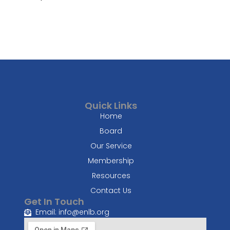
Quick Links
Home
Board
Our Service
Membership
Resources
Contact Us
Get In Touch
Email: info@enlb.org