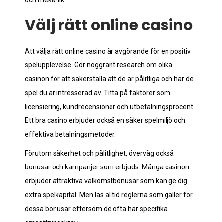
och mekanik.
Välj rätt online casino
Att välja rätt online casino är avgörande för en positiv
spelupplevelse. Gör noggrant research om olika
casinon för att säkerställa att de är pålitliga och har de
spel du är intresserad av. Titta på faktorer som
licensiering, kundrecensioner och utbetalningsprocent.
Ett bra casino erbjuder också en säker spelmiljö och
effektiva betalningsmetoder.
Förutom säkerhet och pålitlighet, överväg också
bonusar och kampanjer som erbjuds. Många casinon
erbjuder attraktiva välkomstbonusar som kan ge dig
extra spelkapital. Men läs alltid reglerna som gäller för
dessa bonusar eftersom de ofta har specifika