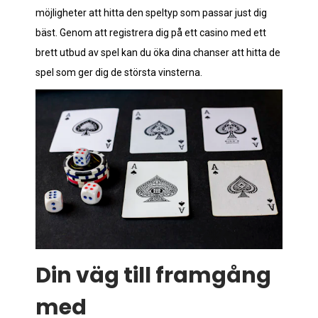
möjligheter att hitta den speltyp som passar just dig
bäst. Genom att registrera dig på ett casino med ett
brett utbud av spel kan du öka dina chanser att hitta de
spel som ger dig de största vinsterna.
Din väg till framgång
med