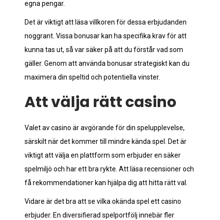
egna pengar.
Det är viktigt att läsa villkoren för dessa erbjudanden
noggrant. Vissa bonusar kan ha specifika krav för att
kunna tas ut, så var säker på att du förstår vad som
gäller. Genom att använda bonusar strategiskt kan du
maximera din speltid och potentiella vinster.
Att välja rätt casino
Valet av casino är avgörande för din spelupplevelse,
särskilt när det kommer till mindre kända spel. Det är
viktigt att välja en plattform som erbjuder en säker
spelmiljö och har ett bra rykte. Att läsa recensioner och
få rekommendationer kan hjälpa dig att hitta rätt val.
Vidare är det bra att se vilka okända spel ett casino
erbjuder. En diversifierad spelportfölj innebär fler