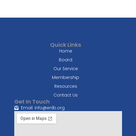
Quick Links
Home
Board
Our Service
Membership
Resources
Contact Us
Get In Touch
Email: info@enlb.org