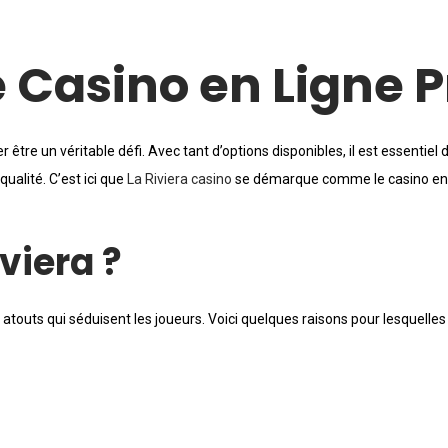
re Casino en Ligne 
er être un véritable défi. Avec tant d’options disponibles, il est essenti
ualité. C’est ici que
La Riviera casino
se démarque comme le casino en 
viera ?
 atouts qui séduisent les joueurs. Voici quelques raisons pour lesquelles