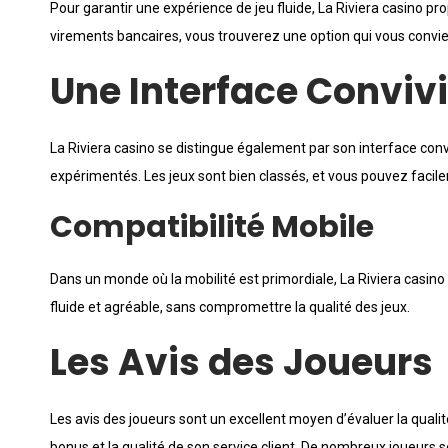
Pour garantir une expérience de jeu fluide, La Riviera casino p
virements bancaires, vous trouverez une option qui vous convien
Une Interface Conviv
La Riviera casino se distingue également par son interface conviv
expérimentés. Les jeux sont bien classés, et vous pouvez facil
Compatibilité Mobile
Dans un monde où la mobilité est primordiale, La Riviera casino
fluide et agréable, sans compromettre la qualité des jeux.
Les Avis des Joueurs
Les avis des joueurs sont un excellent moyen d’évaluer la qualit
bonus et la qualité de son service client. De nombreux joueurs so