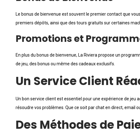
Le bonus de bienvenue est souvent le premier contact que vous
premiers dépôts, ainsi que des tours gratuits sur certaines mac
Promotions et Programmes
En plus du bonus de bienvenue, La Riviera propose un programm
de jeu, des bonus ou même des cadeaux exclusifs.
Un Service Client Réac
Un bon service client est essentiel pour une expérience de jeu 
résoudre vos problèmes. Que ce soit par chat en direct, email o
Des Méthodes de Paie