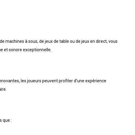
 machines à sous, de jeux de table ou de jeux en direct, vous
e et sonore exceptionnelle.
innovantes, les joueurs peuvent profiter d’une expérience
ire.
s que :