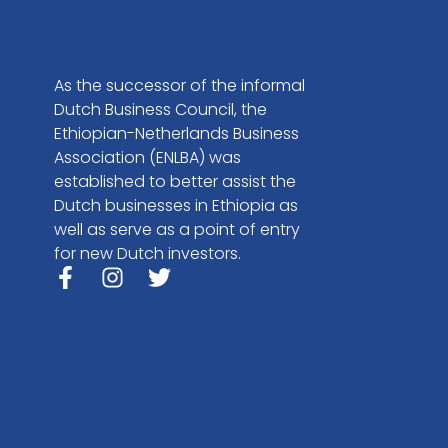
As the successor of the informal
Dutch Business Council, the
Ethiopian-Netherlands Business
Association (ENLBA) was
established to better assist the
Dutch businesses in Ethiopia as
well as serve as a point of entry
for new Dutch investors.