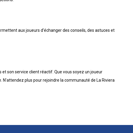
ermettent aux joueurs d’échanger des conseils, des astuces et
 et son service client réactif. Que vous soyez un joueur
le. N’attendez plus pour rejoindre la communauté de La Riviera