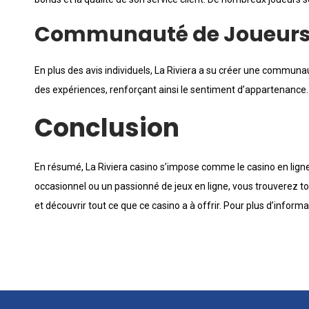
Communauté de Joueur
En plus des avis individuels, La Riviera a su créer une commun
des expériences, renforçant ainsi le sentiment d’appartenance.
Conclusion
En résumé, La Riviera casino s’impose comme le casino en ligne 
occasionnel ou un passionné de jeux en ligne, vous trouverez t
et découvrir tout ce que ce casino a à offrir. Pour plus d’informa