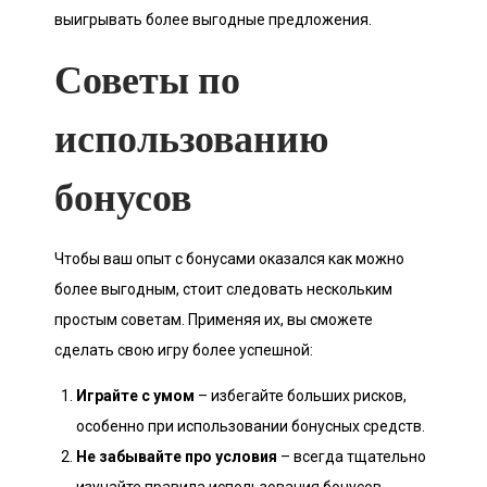
выигрывать более выгодные предложения.
Советы по
использованию
бонусов
Чтобы ваш опыт с бонусами оказался как можно
более выгодным, стоит следовать нескольким
простым советам. Применяя их, вы сможете
сделать свою игру более успешной:
Играйте с умом
– избегайте больших рисков,
особенно при использовании бонусных средств.
Не забывайте про условия
– всегда тщательно