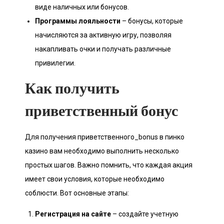
виде наличных или бонусов.
Программы лояльности
– бонусы, которые
начисляются за активную игру, позволяя
накапливать очки и получать различные
привилегии.
Как получить
приветственный бонус
Для получения приветственного_bonus в пинко
казино вам необходимо выполнить несколько
простых шагов. Важно помнить, что каждая акция
имеет свои условия, которые необходимо
соблюсти. Вот основные этапы:
Регистрация на сайте
– создайте учетную