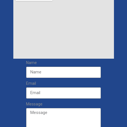
Name
Email
Message