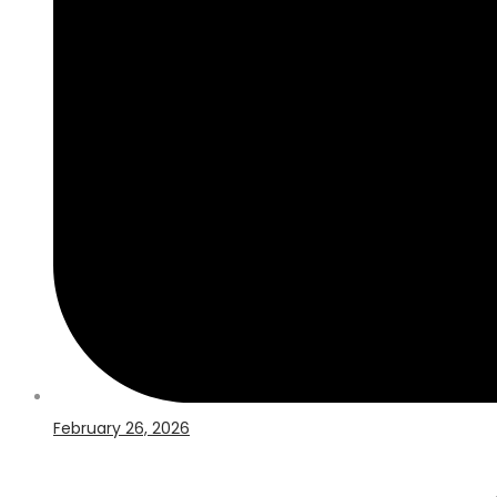
February 26, 2026