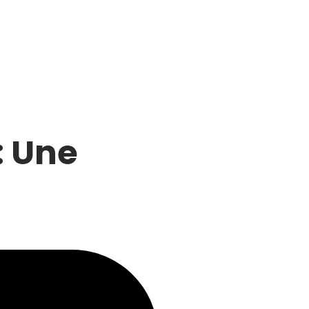
: Une