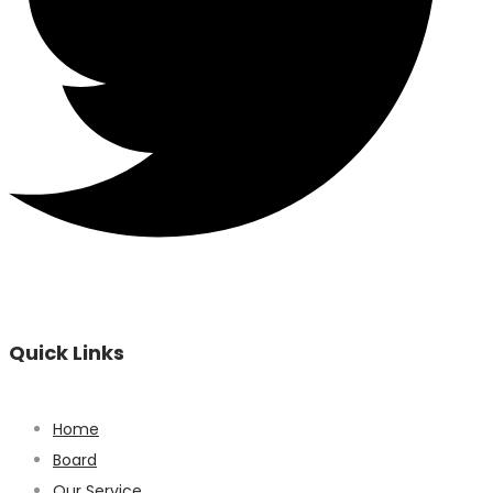
Quick Links
Home
Board
Our Service