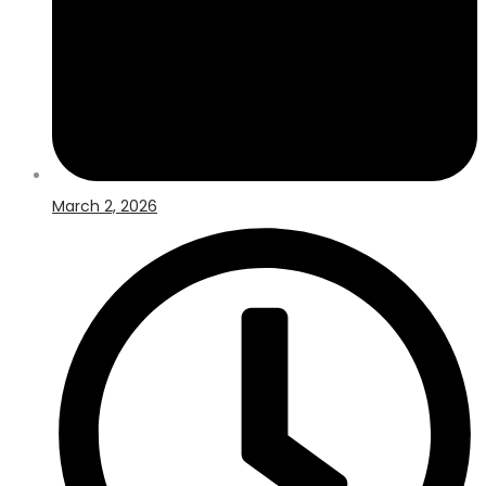
March 2, 2026