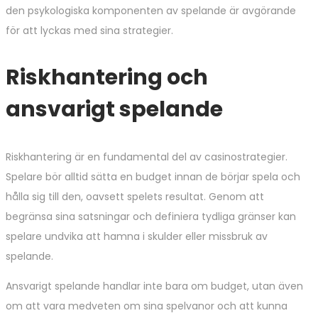
den psykologiska komponenten av spelande är avgörande
för att lyckas med sina strategier.
Riskhantering och
ansvarigt spelande
Riskhantering är en fundamental del av casinostrategier.
Spelare bör alltid sätta en budget innan de börjar spela och
hålla sig till den, oavsett spelets resultat. Genom att
begränsa sina satsningar och definiera tydliga gränser kan
spelare undvika att hamna i skulder eller missbruk av
spelande.
Ansvarigt spelande handlar inte bara om budget, utan även
om att vara medveten om sina spelvanor och att kunna