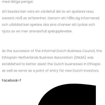
med riktiga pengar.
Att besöka kan vara en värdefull del av en spelares resa,
oavsett nivå av erfarenhet. Genom att hålla sig informerad
och utbildad kan spelare öka sina chanser att lyckas och
njuta av en mer ansvarsfull spelupplevelse.
As the successor of the informal Dutch Business Council, the
Ethiopian-Netherlands Business Association (ENLBA) was
established to better assist the Dutch businesses in Ethiopia
as well as serve as a point of entry for new Dutch investors.
Facebook-f