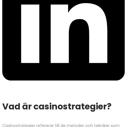
Vad är casinostrategier?
Casinostrategier refererar till de metoder och tekniker som