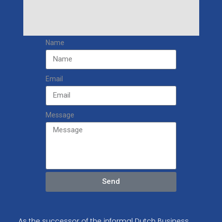
Name
Email
Message
Send
As the successor of the informal Dutch Business