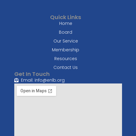
Quick Links
Home
Board
Our Service
Membership
Resources
Contact Us
Get In Touch
Email: info@enlb.org