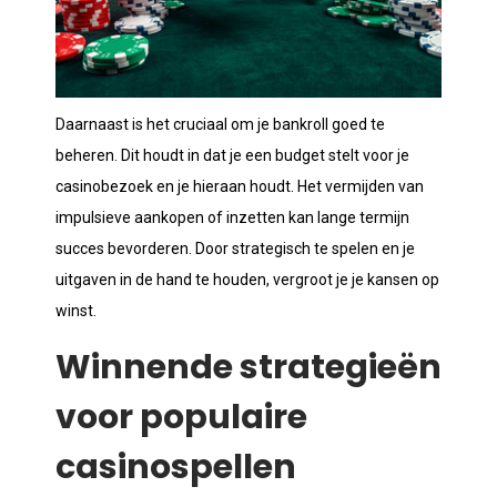
Daarnaast is het cruciaal om je bankroll goed te
beheren. Dit houdt in dat je een budget stelt voor je
casinobezoek en je hieraan houdt. Het vermijden van
impulsieve aankopen of inzetten kan lange termijn
succes bevorderen. Door strategisch te spelen en je
uitgaven in de hand te houden, vergroot je je kansen op
winst.
Winnende strategieën
voor populaire
casinospellen