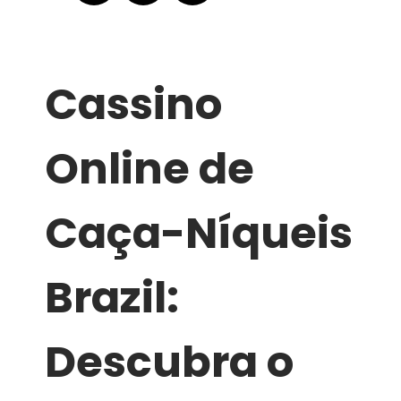
Cassino
Online de
Caça-Níqueis
Brazil:
Descubra o