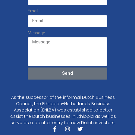
Email
Message
Send
As the successor of the informal Dutch Business
Council, the Ethiopian-Netherlands Business
Association (ENLBA) was established to better
assist the Dutch businesses in Ethiopia as well as
serve as a point of entry for new Dutch investors.