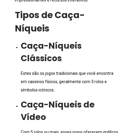
impressionantes e recursos interativos.
Tipos de Caça-
Níqueis
Caça-Níqueis
Clássicos
Estes são os jogos tradicionais que você encontra
em cassinos físicos, geralmente com 3 rolos e
símbolos icônicos.
Caça-Níqueis de
Vídeo
Com 5 rolos ou mais, esses jogos oferecem gráficos