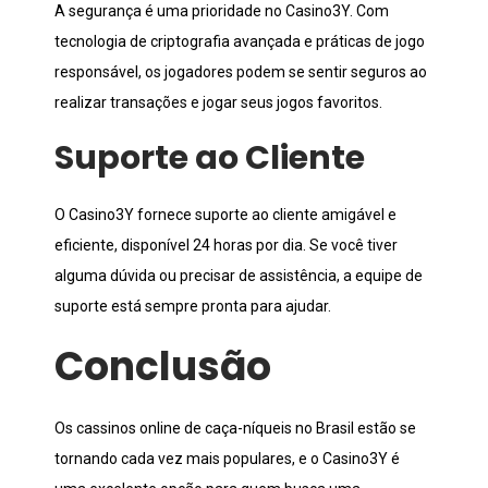
A segurança é uma prioridade no Casino3Y. Com
tecnologia de criptografia avançada e práticas de jogo
responsável, os jogadores podem se sentir seguros ao
realizar transações e jogar seus jogos favoritos.
Suporte ao Cliente
O Casino3Y fornece suporte ao cliente amigável e
eficiente, disponível 24 horas por dia. Se você tiver
alguma dúvida ou precisar de assistência, a equipe de
suporte está sempre pronta para ajudar.
Conclusão
Os cassinos online de caça-níqueis no Brasil estão se
tornando cada vez mais populares, e o Casino3Y é