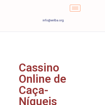
info@enlba.org
Cassino
Online de
Caça-
Níqueis