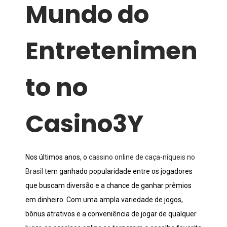
Mundo do
Entretenimen
to no
Casino3Y
Nos últimos anos, o
cassino online de caça-níqueis no
Brasil
tem ganhado popularidade entre os jogadores
que buscam diversão e a chance de ganhar prêmios
em dinheiro. Com uma ampla variedade de jogos,
bônus atrativos e a conveniência de jogar de qualquer