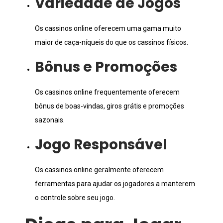
Variedade de Jogos
Os cassinos online oferecem uma gama muito
maior de caça-níqueis do que os cassinos físicos.
Bônus e Promoções
Os cassinos online frequentemente oferecem
bônus de boas-vindas, giros grátis e promoções
sazonais.
Jogo Responsável
Os cassinos online geralmente oferecem
ferramentas para ajudar os jogadores a manterem
o controle sobre seu jogo.