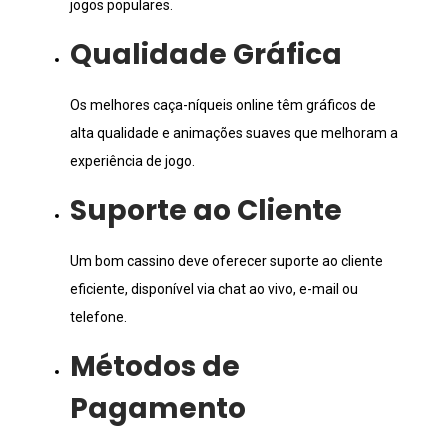
jogos populares.
Qualidade Gráfica
Os melhores caça-níqueis online têm gráficos de
alta qualidade e animações suaves que melhoram a
experiência de jogo.
Suporte ao Cliente
Um bom cassino deve oferecer suporte ao cliente
eficiente, disponível via chat ao vivo, e-mail ou
telefone.
Métodos de
Pagamento