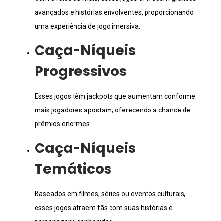
avançados e histórias envolventes, proporcionando
uma experiência de jogo imersiva.
Caça-Níqueis
Progressivos
Esses jogos têm jackpots que aumentam conforme
mais jogadores apostam, oferecendo a chance de
prêmios enormes.
Caça-Níqueis
Temáticos
Baseados em filmes, séries ou eventos culturais,
esses jogos atraem fãs com suas histórias e