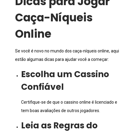
Dicas para Jogar
Caça-Níqueis
Online
Se você é novo no mundo dos caça-níqueis online, aqui
estão algumas dicas para ajudar você a começar:
Escolha um Cassino
Confiável
Certifique-se de que o cassino online é licenciado e
tem boas avaliações de outros jogadores.
Leia as Regras do