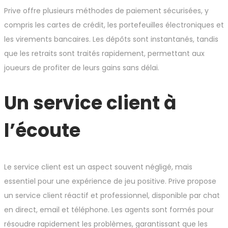
Prive offre plusieurs méthodes de paiement sécurisées, y
compris les cartes de crédit, les portefeuilles électroniques et
les virements bancaires. Les dépôts sont instantanés, tandis
que les retraits sont traités rapidement, permettant aux
joueurs de profiter de leurs gains sans délai.
Un service client à
l’écoute
Le service client est un aspect souvent négligé, mais
essentiel pour une expérience de jeu positive. Prive propose
un service client réactif et professionnel, disponible par chat
en direct, email et téléphone. Les agents sont formés pour
résoudre rapidement les problèmes, garantissant que les