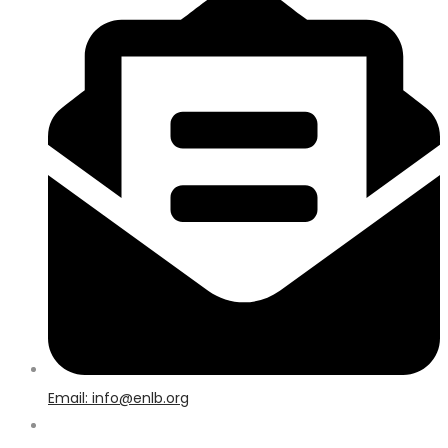
Email: info@enlb.org