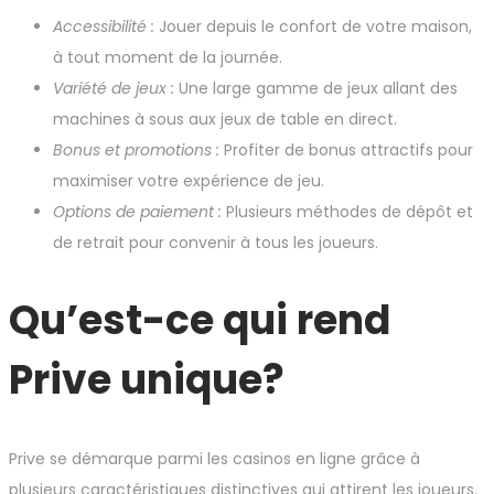
Accessibilité :
Jouer depuis le confort de votre maison,
à tout moment de la journée.
Variété de jeux :
Une large gamme de jeux allant des
machines à sous aux jeux de table en direct.
Bonus et promotions :
Profiter de bonus attractifs pour
maximiser votre expérience de jeu.
Options de paiement :
Plusieurs méthodes de dépôt et
de retrait pour convenir à tous les joueurs.
Qu’est-ce qui rend
Prive unique?
Prive se démarque parmi les casinos en ligne grâce à
plusieurs caractéristiques distinctives qui attirent les joueurs.