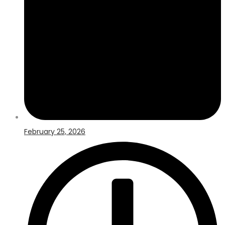
February 25, 2026