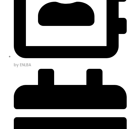
by ENLBA