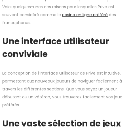
Voici quelques-unes des raisons pour lesquelles Prive est
souvent considéré comme le
casino en ligne préféré
des
francophones.
Une interface utilisateur
conviviale
La conception de l’interface utilisateur de Prive est intuitive,
permettant aux nouveaux joueurs de naviguer facilement à
travers les différentes sections. Que vous soyez un joueur
débutant ou un vétéran, vous trouverez facilement vos jeux
préférés.
Une vaste sélection de jeux