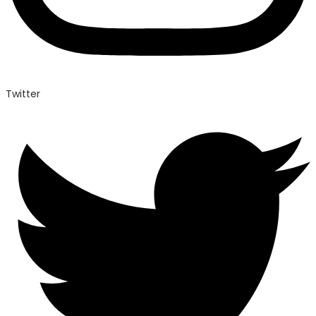
Twitter