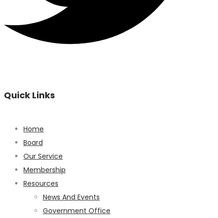
Quick Links
Home
Board
Our Service
Membership
Resources
News And Events
Government Office