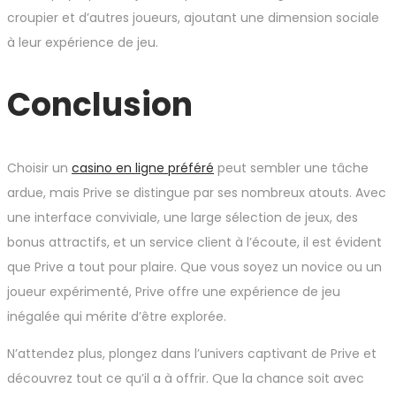
croupier et d’autres joueurs, ajoutant une dimension sociale
à leur expérience de jeu.
Conclusion
Choisir un
casino en ligne préféré
peut sembler une tâche
ardue, mais Prive se distingue par ses nombreux atouts. Avec
une interface conviviale, une large sélection de jeux, des
bonus attractifs, et un service client à l’écoute, il est évident
que Prive a tout pour plaire. Que vous soyez un novice ou un
joueur expérimenté, Prive offre une expérience de jeu
inégalée qui mérite d’être explorée.
N’attendez plus, plongez dans l’univers captivant de Prive et
découvrez tout ce qu’il a à offrir. Que la chance soit avec