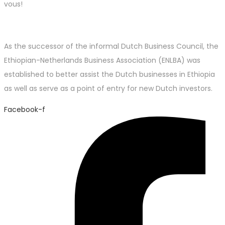
vous!
As the successor of the informal Dutch Business Council, the
Ethiopian-Netherlands Business Association (ENLBA) was
established to better assist the Dutch businesses in Ethiopia
as well as serve as a point of entry for new Dutch investors.
Facebook-f