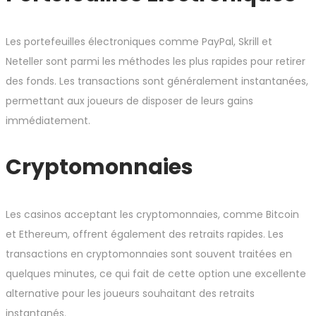
Les portefeuilles électroniques comme PayPal, Skrill et
Neteller sont parmi les méthodes les plus rapides pour retirer
des fonds. Les transactions sont généralement instantanées,
permettant aux joueurs de disposer de leurs gains
immédiatement.
Cryptomonnaies
Les casinos acceptant les cryptomonnaies, comme Bitcoin
et Ethereum, offrent également des retraits rapides. Les
transactions en cryptomonnaies sont souvent traitées en
quelques minutes, ce qui fait de cette option une excellente
alternative pour les joueurs souhaitant des retraits
instantanés.