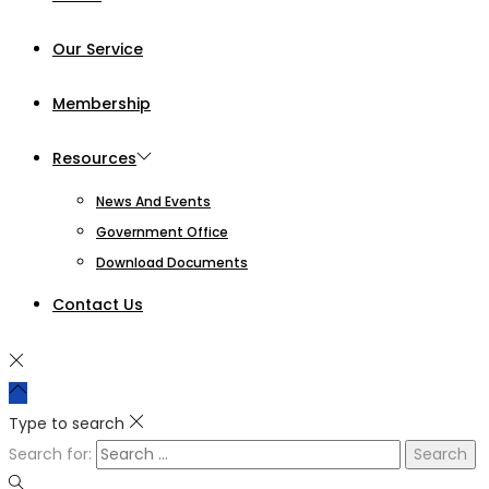
Our Service
Membership
Resources
News And Events
Government Office
Download Documents
Contact Us
Type to search
Search for: