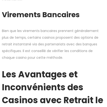
Virements Bancaires
Bien que les virements bancaires prennent généralement
plus de temps, certains casinos proposent des options de
retrait instantané via des partenariats avec des banques
spécifiques. Il est conseillé de vérifier les conditions de
chaque casino pour cette méthode.
Les Avantages et
Inconvénients des
Casinos avec Retrait le