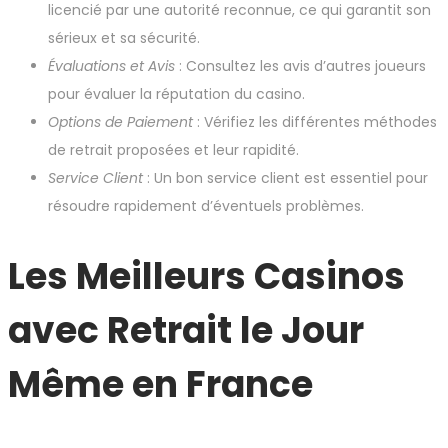
licencié par une autorité reconnue, ce qui garantit son
sérieux et sa sécurité.
Évaluations et Avis
: Consultez les avis d’autres joueurs
pour évaluer la réputation du casino.
Options de Paiement
: Vérifiez les différentes méthodes
de retrait proposées et leur rapidité.
Service Client
: Un bon service client est essentiel pour
résoudre rapidement d’éventuels problèmes.
Les Meilleurs Casinos
avec Retrait le Jour
Même en France