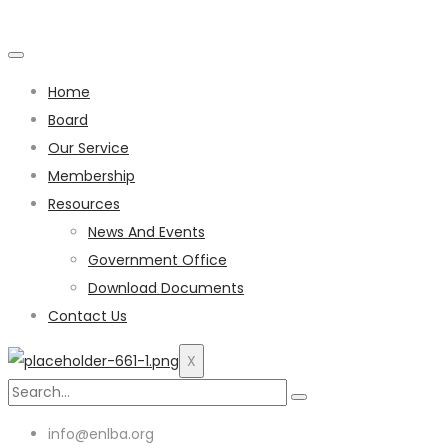
Home
Board
Our Service
Membership
Resources
News And Events
Government Office
Download Documents
Contact Us
X
info@enlba.org