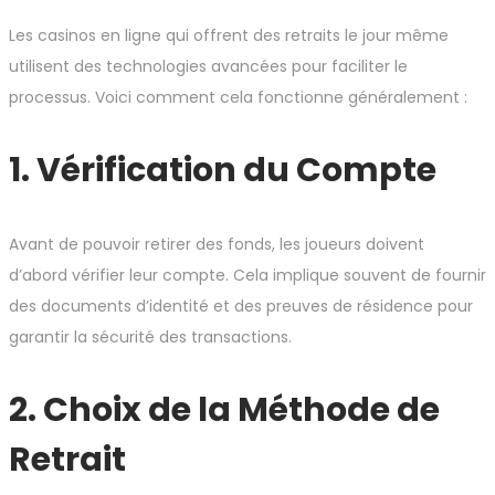
Les casinos en ligne qui offrent des retraits le jour même
utilisent des technologies avancées pour faciliter le
processus. Voici comment cela fonctionne généralement :
1. Vérification du Compte
Avant de pouvoir retirer des fonds, les joueurs doivent
d’abord vérifier leur compte. Cela implique souvent de fournir
des documents d’identité et des preuves de résidence pour
garantir la sécurité des transactions.
2. Choix de la Méthode de
Retrait