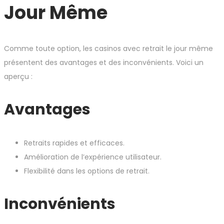
Jour Même
Comme toute option, les casinos avec retrait le jour même
présentent des avantages et des inconvénients. Voici un
aperçu :
Avantages
Retraits rapides et efficaces.
Amélioration de l’expérience utilisateur.
Flexibilité dans les options de retrait.
Inconvénients