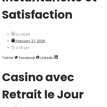
Satisfaction
by ENLBA
February 27, 2026
4:05 pm
Twitter
Facebook
Linkedin
Casino avec
Retrait le Jour