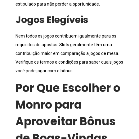
estipulado para não perder a oportunidade.
Jogos Elegíveis
Nem todos os jogos contribuem igualmente para os
requisitos de apostas. Slots geralmente têm uma
contribuição maior em comparação a jogos de mesa.
Verifique os termos e condições para saber quais jogos
você pode jogar com o bônus.
Por Que Escolher o
Monro para
Aproveitar Bônus
de Boas-Vindas