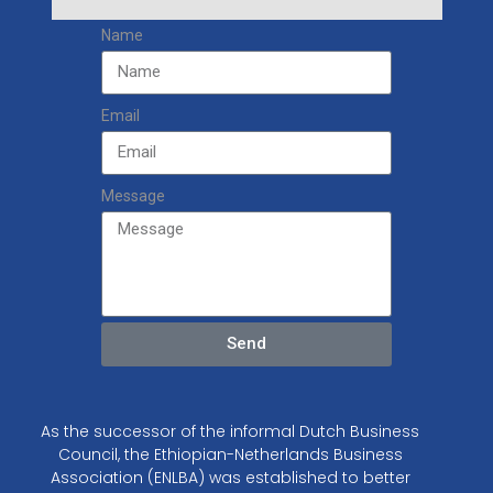
Name
Email
Message
Send
As the successor of the informal Dutch Business
Council, the Ethiopian-Netherlands Business
Association (ENLBA) was established to better