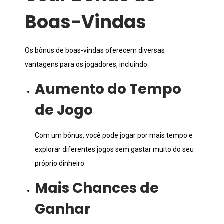
Boas-Vindas
Os bônus de boas-vindas oferecem diversas
vantagens para os jogadores, incluindo:
Aumento do Tempo
de Jogo
Com um bônus, você pode jogar por mais tempo e
explorar diferentes jogos sem gastar muito do seu
próprio dinheiro.
Mais Chances de
Ganhar