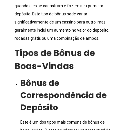
quando eles se cadastram e fazem seu primeiro
depósito. Este tipo de bônus pode variar
significativamente de um cassino para outro, mas
geralmente inclui um aumento no valor do depósito,
rodadas grátis ou uma combinação de ambos.
Tipos de Bônus de
Boas-Vindas
Bônus de
Correspondência de
Depósito
Este é um dos tipos mais comuns de bônus de