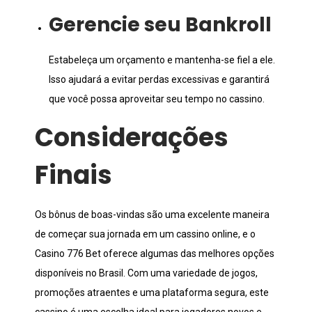
Gerencie seu Bankroll
Estabeleça um orçamento e mantenha-se fiel a ele.
Isso ajudará a evitar perdas excessivas e garantirá
que você possa aproveitar seu tempo no cassino.
Considerações
Finais
Os bônus de boas-vindas são uma excelente maneira
de começar sua jornada em um cassino online, e o
Casino 776 Bet oferece algumas das melhores opções
disponíveis no Brasil. Com uma variedade de jogos,
promoções atraentes e uma plataforma segura, este