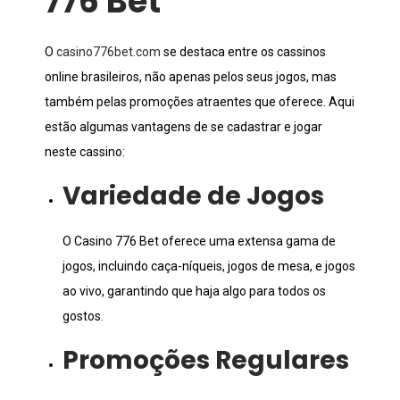
776 Bet
O
casino776bet.com
se destaca entre os cassinos
online brasileiros, não apenas pelos seus jogos, mas
também pelas promoções atraentes que oferece. Aqui
estão algumas vantagens de se cadastrar e jogar
neste cassino:
Variedade de Jogos
O Casino 776 Bet oferece uma extensa gama de
jogos, incluindo caça-níqueis, jogos de mesa, e jogos
ao vivo, garantindo que haja algo para todos os
gostos.
Promoções Regulares