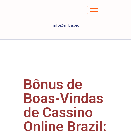
info@enlba.org
Bônus de
Boas-Vindas
de Cassino
Online Brazil: