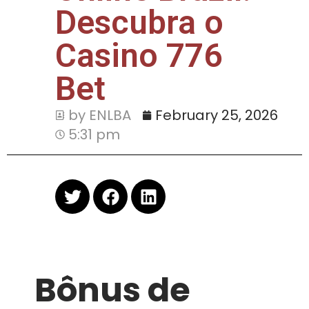
Descubra o
Casino 776
Bet
by ENLBA
February 25, 2026
5:31 pm
Bônus de