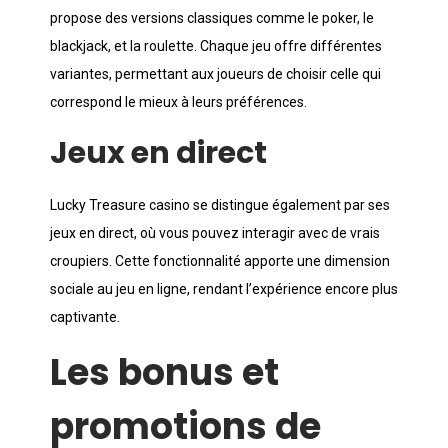
propose des versions classiques comme le poker, le
blackjack, et la roulette. Chaque jeu offre différentes
variantes, permettant aux joueurs de choisir celle qui
correspond le mieux à leurs préférences.
Jeux en direct
Lucky Treasure casino se distingue également par ses
jeux en direct, où vous pouvez interagir avec de vrais
croupiers. Cette fonctionnalité apporte une dimension
sociale au jeu en ligne, rendant l’expérience encore plus
captivante.
Les bonus et
promotions de