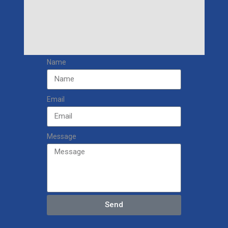
Name
Email
Message
Send