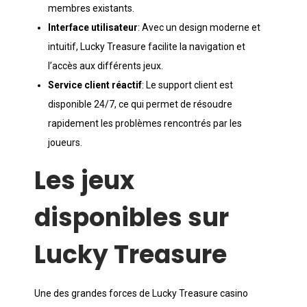
membres existants.
Interface utilisateur
: Avec un design moderne et
intuitif, Lucky Treasure facilite la navigation et
l’accès aux différents jeux.
Service client réactif
: Le support client est
disponible 24/7, ce qui permet de résoudre
rapidement les problèmes rencontrés par les
joueurs.
Les jeux
disponibles sur
Lucky Treasure
Une des grandes forces de Lucky Treasure casino