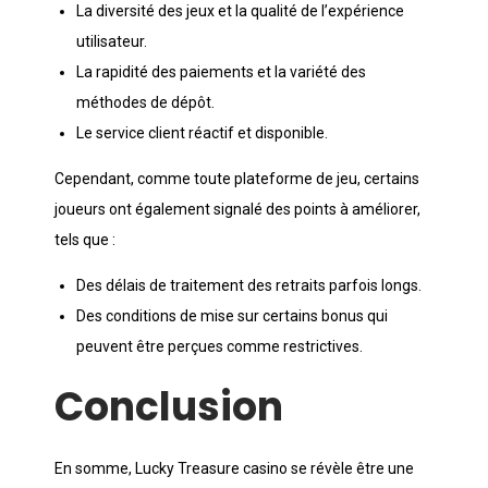
La diversité des jeux et la qualité de l’expérience
utilisateur.
La rapidité des paiements et la variété des
méthodes de dépôt.
Le service client réactif et disponible.
Cependant, comme toute plateforme de jeu, certains
joueurs ont également signalé des points à améliorer,
tels que :
Des délais de traitement des retraits parfois longs.
Des conditions de mise sur certains bonus qui
peuvent être perçues comme restrictives.
Conclusion
En somme, Lucky Treasure casino se révèle être une