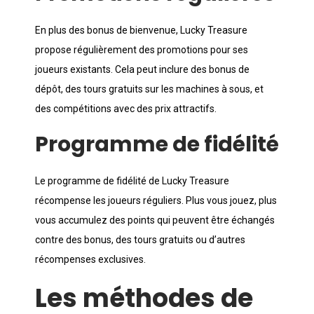
En plus des bonus de bienvenue, Lucky Treasure
propose régulièrement des promotions pour ses
joueurs existants. Cela peut inclure des bonus de
dépôt, des tours gratuits sur les machines à sous, et
des compétitions avec des prix attractifs.
Programme de fidélité
Le programme de fidélité de Lucky Treasure
récompense les joueurs réguliers. Plus vous jouez, plus
vous accumulez des points qui peuvent être échangés
contre des bonus, des tours gratuits ou d’autres
récompenses exclusives.
Les méthodes de