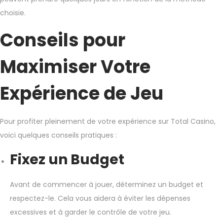
choisie.
Conseils pour
Maximiser Votre
Expérience de Jeu
Pour profiter pleinement de votre expérience sur Total Casino,
voici quelques conseils pratiques :
Fixez un Budget
Avant de commencer à jouer, déterminez un budget et
respectez-le. Cela vous aidera à éviter les dépenses
excessives et à garder le contrôle de votre jeu.