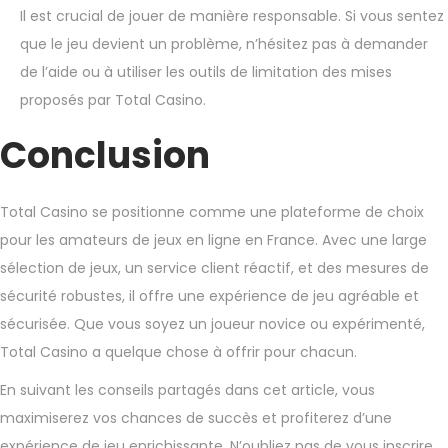
Il est crucial de jouer de manière responsable. Si vous sentez
que le jeu devient un problème, n’hésitez pas à demander
de l’aide ou à utiliser les outils de limitation des mises
proposés par Total Casino.
Conclusion
Total Casino se positionne comme une plateforme de choix
pour les amateurs de jeux en ligne en France. Avec une large
sélection de jeux, un service client réactif, et des mesures de
sécurité robustes, il offre une expérience de jeu agréable et
sécurisée. Que vous soyez un joueur novice ou expérimenté,
Total Casino a quelque chose à offrir pour chacun.
En suivant les conseils partagés dans cet article, vous
maximiserez vos chances de succès et profiterez d’une
expérience de jeu enrichissante. N’oubliez pas de vous inscrire