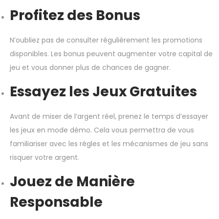
Profitez des Bonus
N’oubliez pas de consulter régulièrement les promotions
disponibles. Les bonus peuvent augmenter votre capital de
jeu et vous donner plus de chances de gagner.
Essayez les Jeux Gratuites
Avant de miser de l’argent réel, prenez le temps d’essayer
les jeux en mode démo. Cela vous permettra de vous
familiariser avec les règles et les mécanismes de jeu sans
risquer votre argent.
Jouez de Manière
Responsable