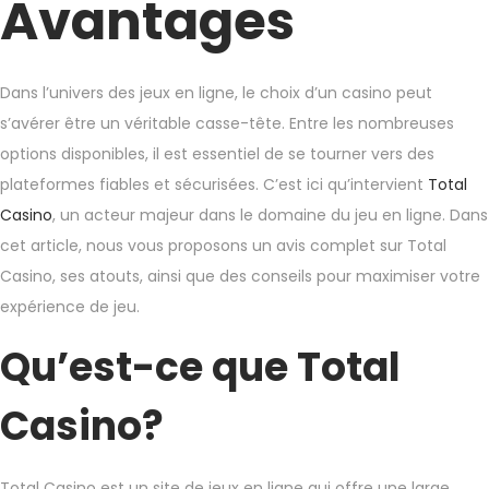
Avantages
Dans l’univers des jeux en ligne, le choix d’un casino peut
s’avérer être un véritable casse-tête. Entre les nombreuses
options disponibles, il est essentiel de se tourner vers des
plateformes fiables et sécurisées. C’est ici qu’intervient
Total
Casino
, un acteur majeur dans le domaine du jeu en ligne. Dans
cet article, nous vous proposons un avis complet sur Total
Casino, ses atouts, ainsi que des conseils pour maximiser votre
expérience de jeu.
Qu’est-ce que Total
Casino?
Total Casino est un site de jeux en ligne qui offre une large