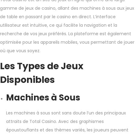
gamme de jeux de casino, allant des machines à sous aux jeux
de table en passant par le casino en direct. L’interface
utilisateur est intuitive, ce qui facilite la navigation et la
recherche de vos jeux préférés. La plateforme est également
optimisée pour les appareils mobiles, vous permettant de jouer
où que vous soyez.
Les Types de Jeux
Disponibles
Machines à Sous
Les machines à sous sont sans doute l’un des principaux
attraits de Total Casino. Avec des graphismes
époustouflants et des thèmes variés, les joueurs peuvent